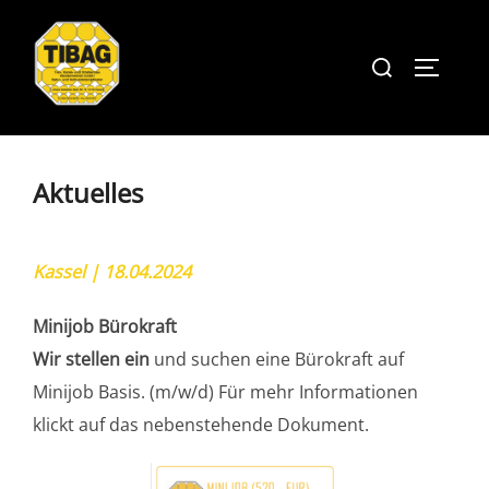
Zum
Inhalt
Suchen
Seitenl
springen
nach:
Aktuelles
Kassel | 18.04.2024
Minijob Bürokraft
Wir stellen ein
und suchen eine Bürokraft auf
Minijob Basis. (m/w/d) Für mehr Informationen
klickt auf das nebenstehende Dokument.