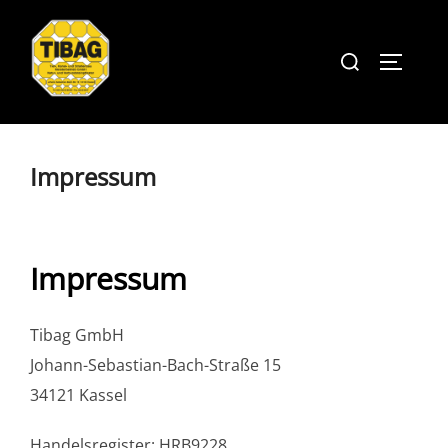
Zum
Inhalt
Suchen
Seitenl
springen
nach:
Impressum
Impressum
Tibag GmbH
Johann-Sebastian-Bach-Straße 15
34121 Kassel
Handelsregister: HRB9228