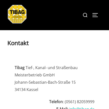
Zum
Inhalt
Suchen
Seitenl
springen
nach:
Kontakt
Tibag
Tief-, Kanal- und Straßenbau
Meisterbetrieb GmbH
Johann-Sebastian-Bach-Straße 15
34134 Kassel
Telefon
: (0561) 82059999