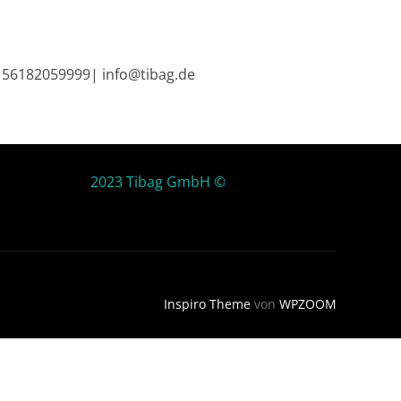
9 56182059999| info@tibag.de
2023 Tibag GmbH ©
Inspiro Theme
von
WPZOOM