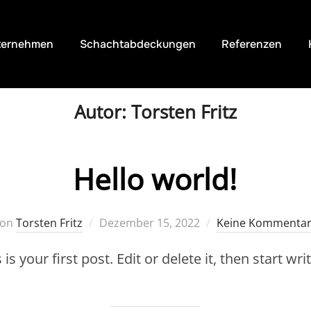
ternehmen
Schachtabdeckungen
Referenzen
Autor:
Torsten Fritz
Hello world!
Veröffentlicht
von
Torsten Fritz
Dezember 15, 2022
Keine Kommenta
am
 your first post. Edit or delete it, then start writ