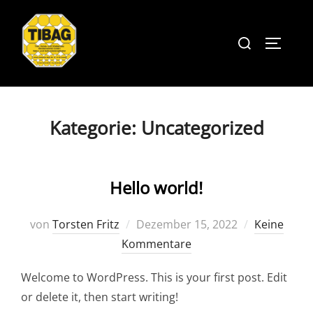
Zum
Inhalt
Suchen
Seitenl
springen
nach:
Kategorie:
Uncategorized
Hello world!
Veröffentlicht
von
Torsten Fritz
Dezember 15, 2022
Keine
am
Kommentare
Welcome to WordPress. This is your first post. Edit
or delete it, then start writing!